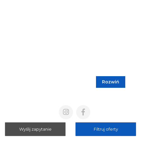
Rozwiń
Blog
Cennik
Polityka prywatności
Regulamin
Wyślij zapytanie
Filtruj oferty
Mapa strony