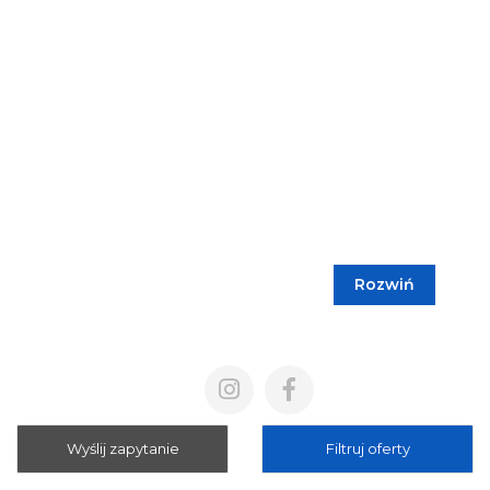
Rozwiń
Blog
Cennik
Polityka prywatności
Regulamin
Wyślij zapytanie
Filtruj oferty
Mapa strony