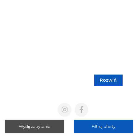
Rozwiń
Blog
Cennik
Polityka prywatności
Regulamin
Wyślij zapytanie
Filtruj oferty
Mapa strony