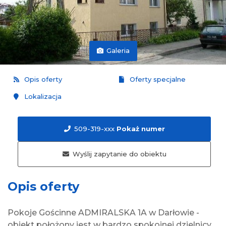
Galeria
Opis oferty
Oferty specjalne
Lokalizacja
509-319-xxx
Pokaż numer
Wyślij zapytanie do obiektu
Opis oferty
Pokoje Gościnne ADMIRALSKA 1A w Darłowie -
obiekt położony jest w bardzo spokojnej dzielnicy