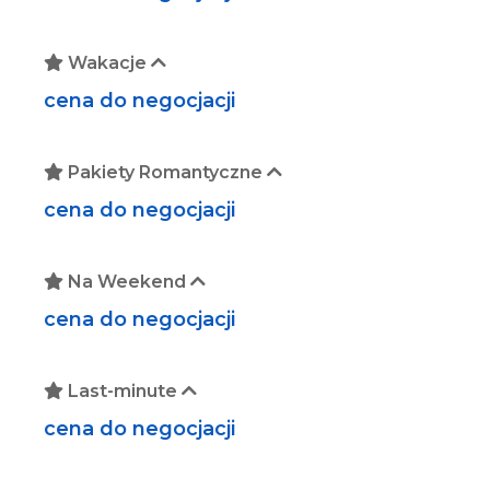
W kuchni
udostępniamy aneks kuchenny dla gości
Wakacje
cena do negocjacji
Pakiety Romantyczne
cena do negocjacji
Na Weekend
cena do negocjacji
Last-minute
cena do negocjacji