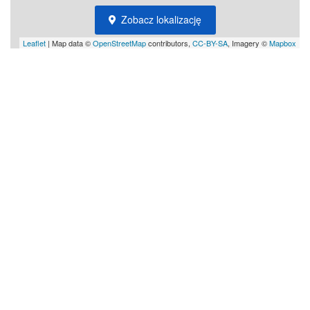
Zobacz lokalizację
Leaflet
| Map data ©
OpenStreetMap
contributors,
CC-BY-SA
, Imagery ©
Mapbox