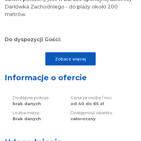
Darłówka Zachodniego - do plaży około 200
metrów.
Do dyspozycji Gości:
2, 3 i 4-osobowe pokoje
Zobacz więcej
internet
gólnodostępny aneks kuchenny na piętrze
w ogrodzie możliwość grillowania
Informacje o ofercie
Dostępne pokoje:
Cena za osobę / noc :
Wyposażenie pokoi:
brak danych
od 40 do 65 zł
łazienka
Liczba miejsc:
Dostępność obiektu:
Brak danych
całoroczny
TV
lodówka, czajnik elektryczny szklanki, sztućce,
talerzyki