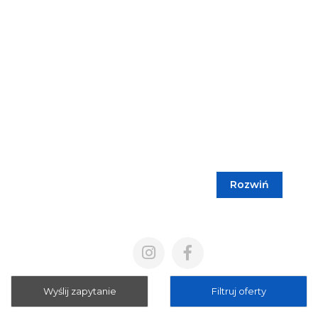
Rozwiń
Blog
Cennik
Polityka prywatności
Regulamin
Wyślij zapytanie
Filtruj oferty
Mapa strony