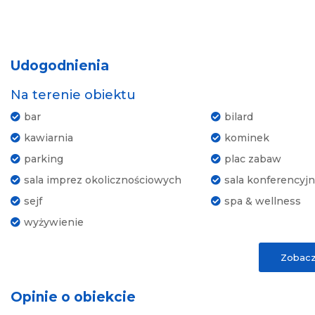
Udogodnienia
Na terenie obiektu
bar
bilard
kawiarnia
kominek
parking
plac zabaw
sala imprez okolicznościowych
sala konferencyj
sejf
spa & wellness
wyżywienie
Zobacz
W pokoju
łazienka
czajnik
Opinie o obiekcie
lodówka
prysznic