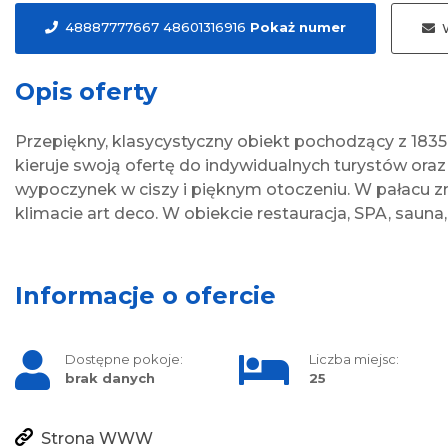
48887777667 48601316916
Pokaż numer
W
Opis oferty
Przepiękny, klasycystyczny obiekt pochodzący z 1835
kieruje swoją ofertę do indywidualnych turystów ora
wypoczynek w ciszy i pięknym otoczeniu. W pałacu z
klimacie art deco. W obiekcie restauracja, SPA, sauna,
Informacje o ofercie
Dostępne pokoje:
Liczba miejsc:
brak danych
25
Strona WWW