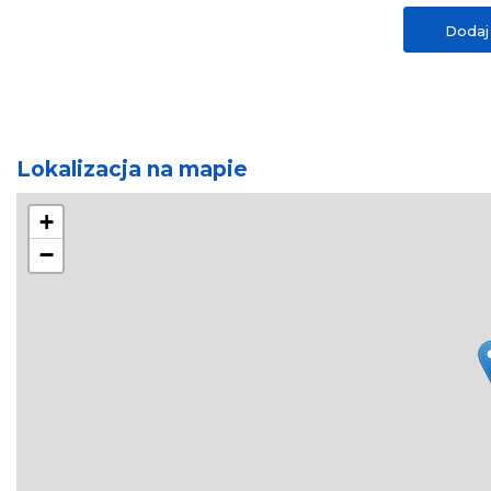
telefon
telewizor
Dodaj 
Inne
akceptujemy karty płatnicze
budzenie na żąda
Lokalizacja na mapie
+
−