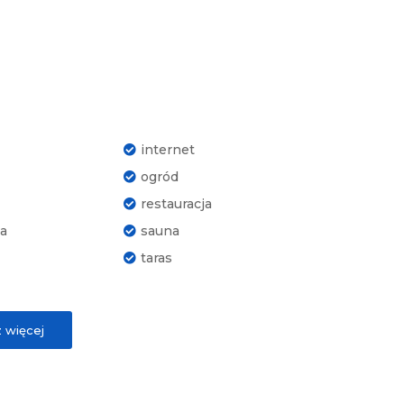
internet
ogród
restauracja
na
sauna
taras
 więcej
klimatyzacja
suszarka do włosów