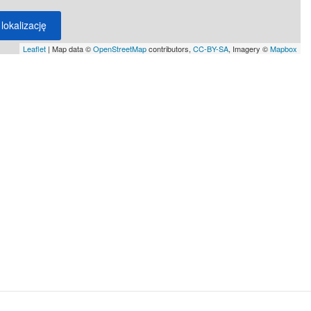
lokalizację
Leaflet
| Map data ©
OpenStreetMap
contributors,
CC-BY-SA
, Imagery ©
Mapbox