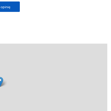
opinię
nie