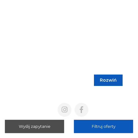
Rozwiń
Blog
Cennik
Polityka prywatności
Regulamin
Wyślij zapytanie
Filtruj oferty
Mapa strony