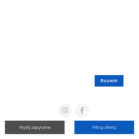
Rozwiń
Blog
Cennik
Polityka prywatności
Regulamin
Wyślij zapytanie
Filtruj oferty
Mapa strony