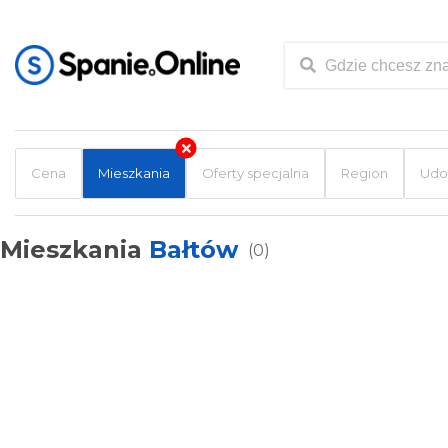
Cena
Mieszkania
Oferty specjalna
Region
Udo
Mieszkania
Bałtów
(0)