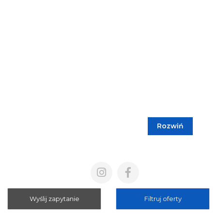
Rozwiń
Blog
Cennik
Polityka prywatności
Regulamin
Wyślij zapytanie
Filtruj oferty
Mapa strony