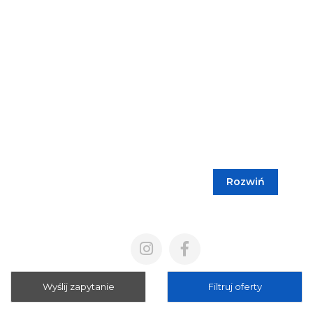
Rozwiń
Blog
Cennik
Polityka prywatności
Regulamin
Wyślij zapytanie
Filtruj oferty
Mapa strony