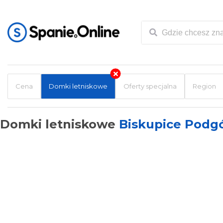
Cena
Domki letniskowe
Oferty specjalna
Region
Domki letniskowe
Biskupice Podg