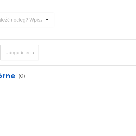
Udogodnienia
órne
(0)