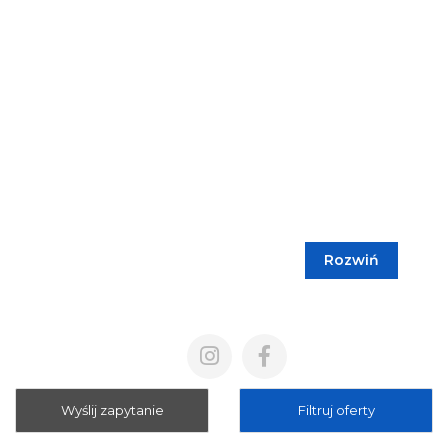
Rozwiń
Blog
Cennik
Polityka prywatności
Regulamin
Wyślij zapytanie
Filtruj oferty
Mapa strony