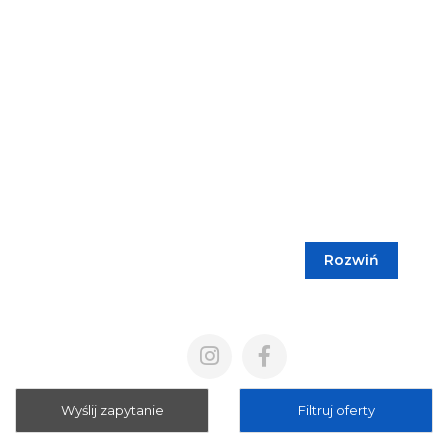
Rozwiń
Blog
Cennik
Polityka prywatności
Regulamin
Wyślij zapytanie
Filtruj oferty
Mapa strony