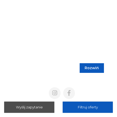
Rozwiń
Blog
Cennik
Polityka prywatności
Regulamin
Wyślij zapytanie
Filtruj oferty
Mapa strony