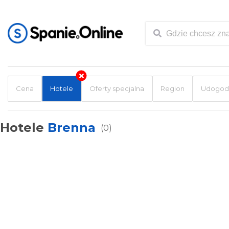
Cena
Hotele
Oferty specjalna
Region
Udogodn
Hotele
Brenna
(0)