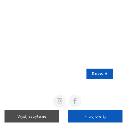
Rozwiń
Blog
Cennik
Polityka prywatności
Regulamin
Wyślij zapytanie
Filtruj oferty
Mapa strony