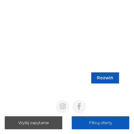
Rozwiń
Blog
Cennik
Polityka prywatności
Regulamin
Wyślij zapytanie
Filtruj oferty
Mapa strony