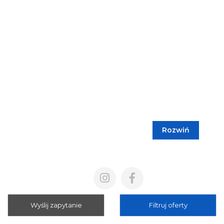
Rozwiń
Blog
Cennik
Polityka prywatności
Regulamin
Wyślij zapytanie
Filtruj oferty
Mapa strony