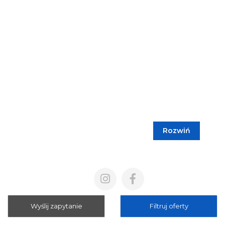
Rozwiń
Blog
Cennik
Polityka prywatności
Regulamin
Wyślij zapytanie
Filtruj oferty
Mapa strony