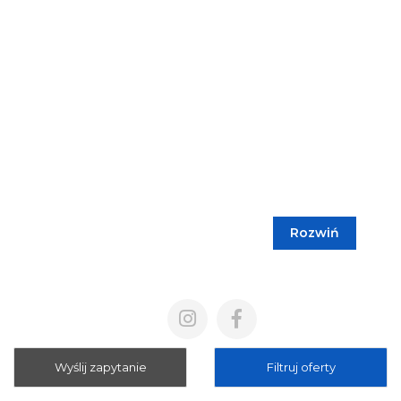
Rozwiń
Blog
Cennik
Polityka prywatności
Regulamin
Wyślij zapytanie
Filtruj oferty
Mapa strony