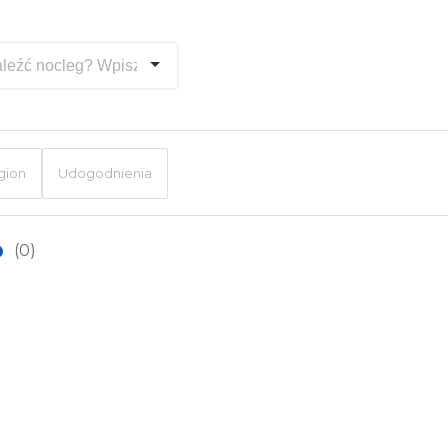
gion
Udogodnienia
o
(0)