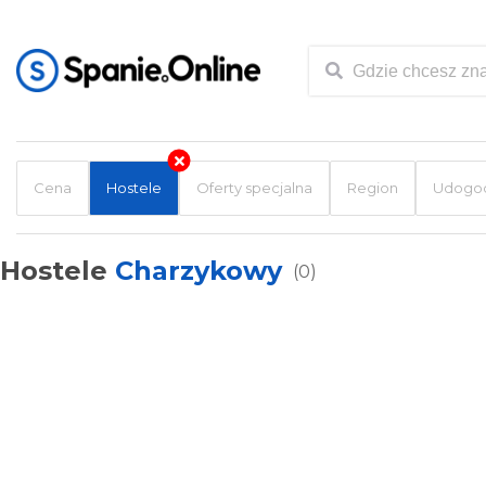
Cena
Hostele
Oferty specjalna
Region
Udogod
Hostele
Charzykowy
(0)