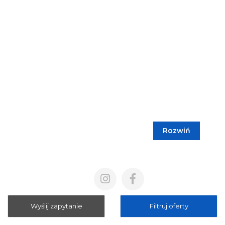
Rozwiń
Blog
Cennik
Polityka prywatności
Regulamin
Wyślij zapytanie
Filtruj oferty
Mapa strony