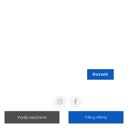
Rozwiń
Blog
Cennik
Polityka prywatności
Regulamin
Wyślij zapytanie
Filtruj oferty
Mapa strony