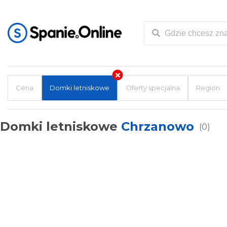
Cena
Domki letniskowe
Oferty specjalna
Region
Domki letniskowe
Chrzanowo
(0)