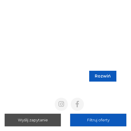
Rozwiń
Blog
Cennik
Polityka prywatności
Regulamin
Wyślij zapytanie
Filtruj oferty
Mapa strony