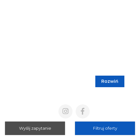
Rozwiń
Blog
Cennik
Polityka prywatności
Regulamin
Wyślij zapytanie
Filtruj oferty
Mapa strony