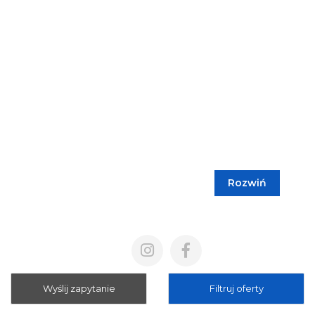
Rozwiń
Blog
Cennik
Polityka prywatności
Regulamin
Wyślij zapytanie
Filtruj oferty
Mapa strony