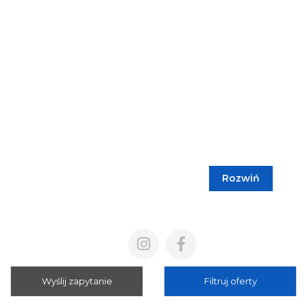
Rozwiń
Blog
Cennik
Polityka prywatności
Regulamin
Wyślij zapytanie
Filtruj oferty
Mapa strony