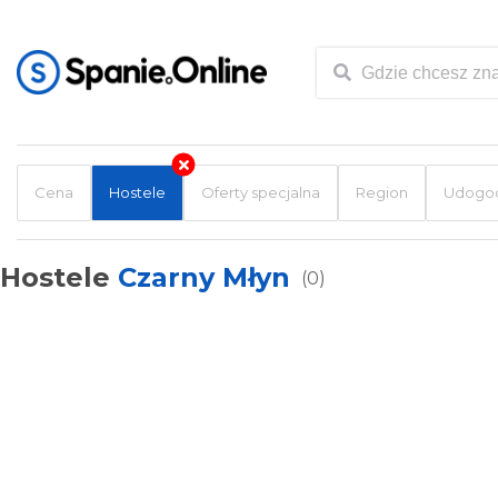
Cena
Hostele
Oferty specjalna
Region
Udogod
Hostele
Czarny Młyn
(0)