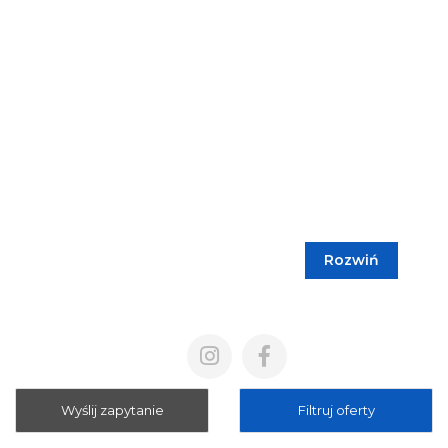
Rozwiń
Blog
Cennik
Polityka prywatności
Regulamin
Wyślij zapytanie
Filtruj oferty
Mapa strony