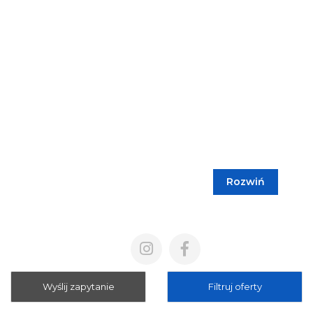
Rozwiń
Blog
Cennik
Polityka prywatności
Regulamin
Wyślij zapytanie
Filtruj oferty
Mapa strony