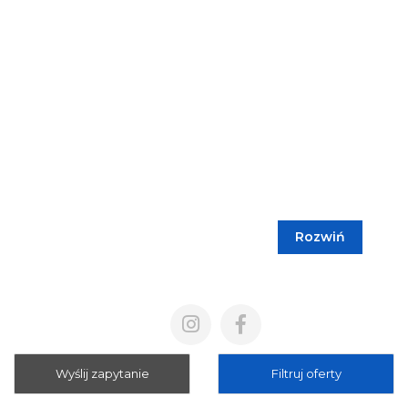
Rozwiń
Blog
Cennik
Polityka prywatności
Regulamin
Wyślij zapytanie
Filtruj oferty
Mapa strony