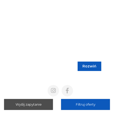
Rozwiń
Blog
Cennik
Polityka prywatności
Regulamin
Wyślij zapytanie
Filtruj oferty
Mapa strony