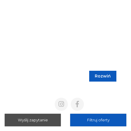
Rozwiń
Blog
Cennik
Polityka prywatności
Regulamin
Wyślij zapytanie
Filtruj oferty
Mapa strony