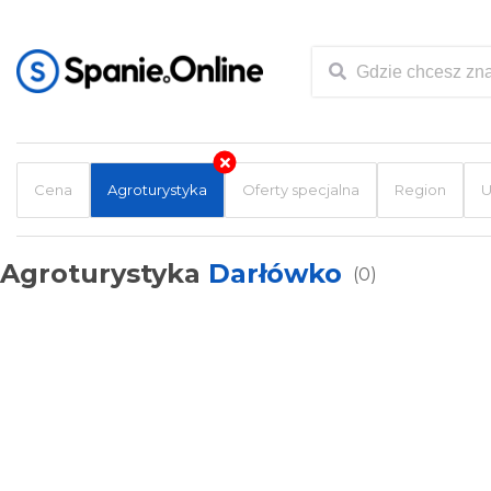
Cena
Agroturystyka
Oferty specjalna
Region
U
Agroturystyka
Darłówko
(0)