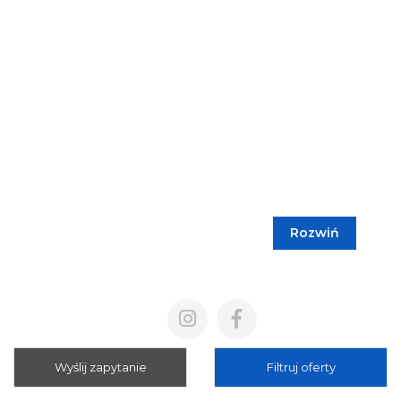
Rozwiń
Blog
Cennik
Polityka prywatności
Regulamin
Wyślij zapytanie
Filtruj oferty
Mapa strony