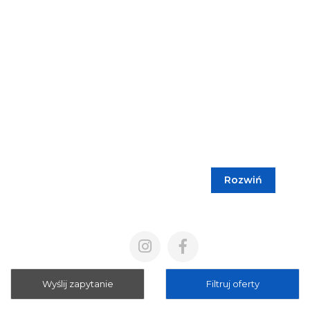
Rozwiń
Blog
Cennik
Polityka prywatności
Regulamin
Wyślij zapytanie
Filtruj oferty
Mapa strony