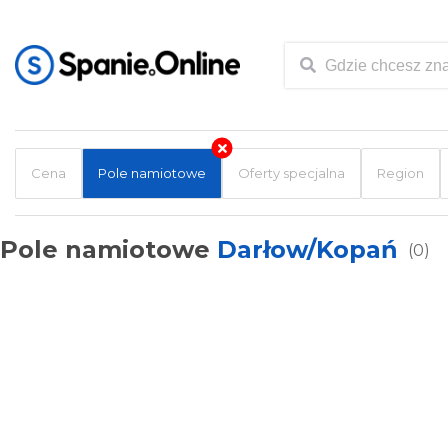
Cena
Pole namiotowe
Oferty specjalna
Region
Pole namiotowe
Darłow/Kopań
(0)