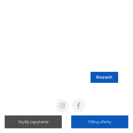
Rozwiń
Blog
Cennik
Polityka prywatności
Regulamin
Wyślij zapytanie
Filtruj oferty
Mapa strony