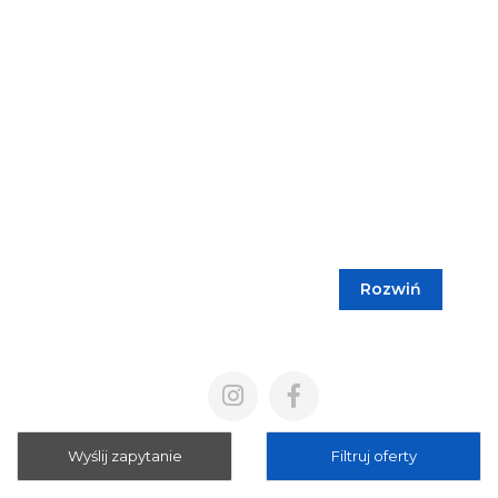
Rozwiń
Blog
Cennik
Polityka prywatności
Regulamin
Wyślij zapytanie
Filtruj oferty
Mapa strony