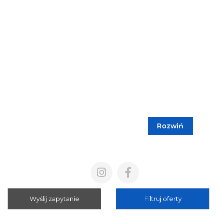
Rozwiń
Blog
Cennik
Polityka prywatności
Regulamin
Wyślij zapytanie
Filtruj oferty
Mapa strony