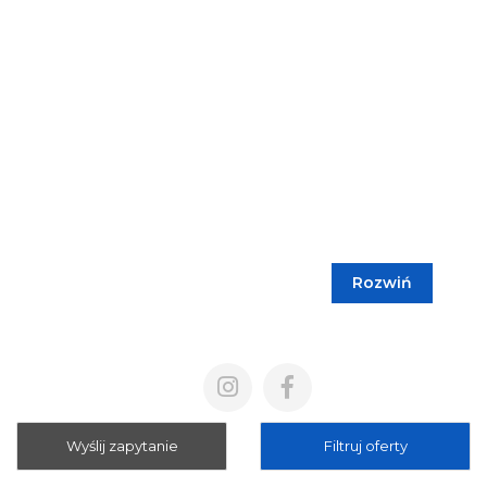
Rozwiń
Blog
Cennik
Polityka prywatności
Regulamin
Wyślij zapytanie
Filtruj oferty
Mapa strony