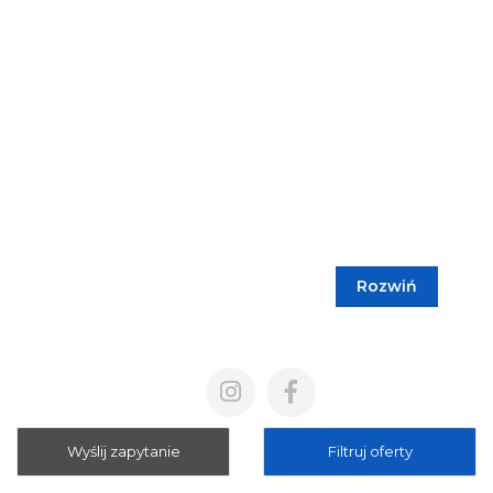
Rozwiń
Blog
Cennik
Polityka prywatności
Regulamin
Wyślij zapytanie
Filtruj oferty
Mapa strony