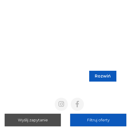
Rozwiń
Blog
Cennik
Polityka prywatności
Regulamin
Wyślij zapytanie
Filtruj oferty
Mapa strony